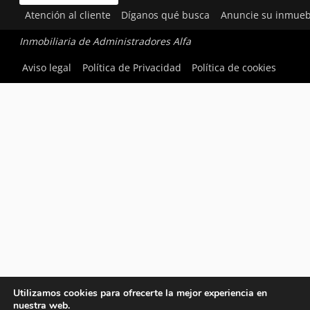
Atención al cliente
Díganos qué busca
Anuncie su inmueb
Inmobiliaria de Administradores Alfa
Aviso legal
Política de Privacidad
Política de cookies
Utilizamos cookies para ofrecerte la mejor experiencia en
nuestra web.