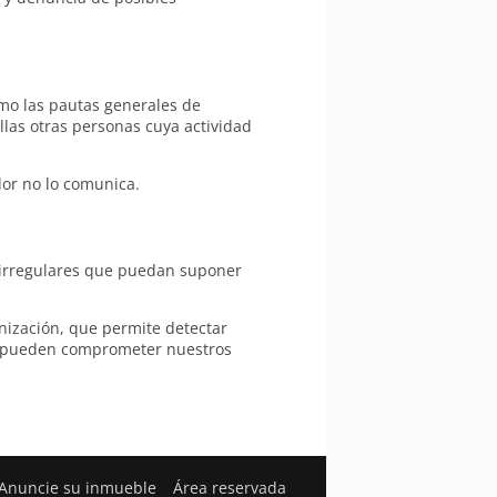
omo las pautas generales de
las otras personas cuya actividad
dor no lo comunica.
 irregulares que puedan suponer
ización, que permite detectar
ue pueden comprometer nuestros
Anuncie su inmueble
Área reservada