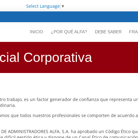
Select Language
▼
INICIO
¿POR QUÉ ALFA?
DEBE SABER
FRA
ial Corporativa
tro trabajo, es un factor generador de confianza que representa un
dinaria.
s que todos nuestros profesionales se comporten de acuerdo a l
IA DE ADMINISTRADORES ALFA, S.A. ha aprobado un Código Ético que
 difícil gestión ética y dispone de un Canal Ético de comunicació