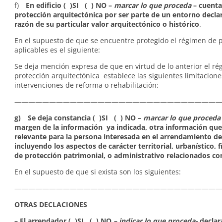
f)
En edificio ( )SI ( ) NO –
marcar lo que proceda
– cuenta
protección arquitectónica por ser parte de un entorno decla
razón de su particular valor arquitectónico o histórico
.
En el supuesto de que se encuentre protegido el régimen de 
aplicables es el siguiente:
Se deja mención expresa de que en virtud de lo anterior el r
protección arquitectónica establece las siguientes limitacione
intervenciones de reforma o rehabilitación:
——————————————————————————————
g) Se deja constancia ( )SI ( ) NO –
marcar lo que proceda
margen de la información ya indicada, otra información que
relevante para la persona interesada en el arrendamiento de 
incluyendo los aspectos de carácter territorial, urbanístico, f
de protección patrimonial, o administrativo relacionados c
En el supuesto de que si exista son los siguientes:
——————————————————————————————
OTRAS DECLACIONES
– El arrendador ( )SI ( ) NO
– indicar lo que proceda-
declar