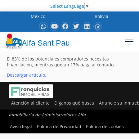
Select Language
▼
México
Bolivia
Alfa Sant Pau
El 83% de los potenciales compradores necesitas
financiación, mientras que un 17% paga al contado.
Descargar artículo
.
Atención al cliente
Díganos qué busca
Anuncie su inmueb
Inmobiliaria de Administradores Alfa
Aviso legal
Política de Privacidad
Política de cookies