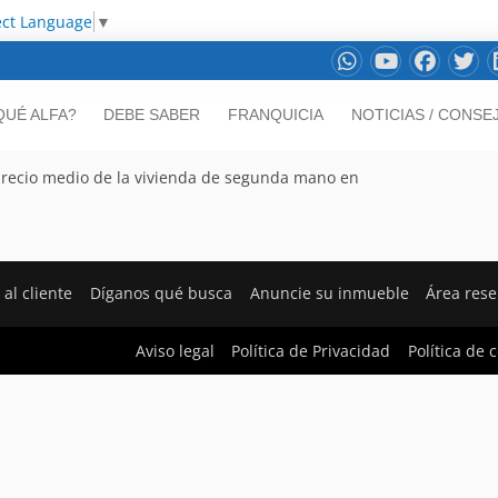
ect Language
▼
QUÉ ALFA?
DEBE SABER
FRANQUICIA
NOTICIAS / CONSE
l precio medio de la vivienda de segunda mano en
 al cliente
Díganos qué busca
Anuncie su inmueble
Área res
Aviso legal
Política de Privacidad
Política de 