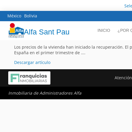
Sel
México
Bolivia
Alfa Sant Pau
INICIO
¿POR 
Los precios de la vivienda han iniciado la recuperación. E
España en el primer trimestre de ….
Descargar artículo
Atención
Inmobiliaria de Administradores Alfa