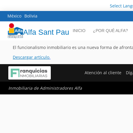
Select Lan
México
Bolivia
Alfa Sant Pau
INICIO
¿POR QUÉ ALFA?
El funcionalismo inmobiliario es una nueva forma de afrontar
Descargar artículo
.
Atención al cliente
Díg
Inmobiliaria de Administradores Alfa