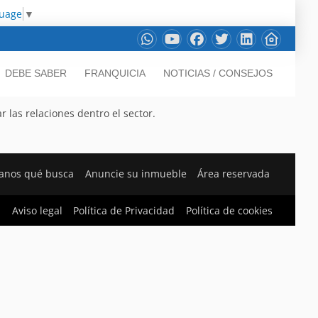
guage
▼
DEBE SABER
FRANQUICIA
NOTICIAS / CONSEJOS
 las relaciones dentro el sector.
anos qué busca
Anuncie su inmueble
Área reservada
Aviso legal
Política de Privacidad
Política de cookies