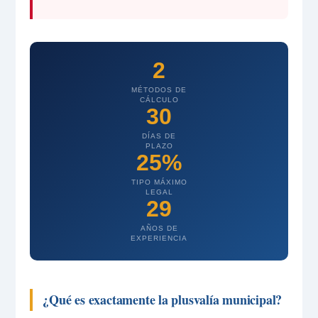
2
MÉTODOS DE
CÁLCULO
30
DÍAS DE
PLAZO
25%
TIPO MÁXIMO
LEGAL
29
AÑOS DE
EXPERIENCIA
¿Qué es exactamente la plusvalía municipal?