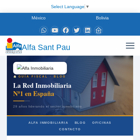
Select Language
▼
México
Bolivia
Alfa Sant Pau
GUÍA FISCAL · BLOG
La Red Inmobiliaria
Nº1 en España
29 años liderando el sector inmobiliario
ALFA INMOBILIARIA
BLOG
OFICINAS
CONTACTO