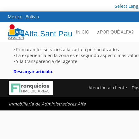
Select Lan
México
Bolivia
Alfa Sant Pau
INICIO
¿POR QUÉ ALFA?
• Primarán los servicios a la carta o personalizados
• La experiencia en la zona es el segundo aspecto más valo
• Y la transparencia del agente
Descargar artículo.
Atención al cliente
Díg
Inmobiliaria de Administradores Alfa