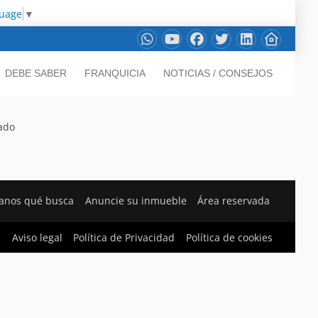
guage
▼
DEBE SABER
FRANQUICIA
NOTICIAS / CONSEJOS
rado
anos qué busca
Anuncie su inmueble
Área reservada
Aviso legal
Política de Privacidad
Política de cookies