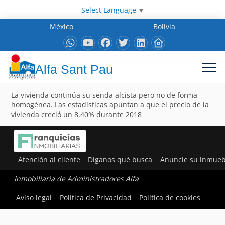
Select Language
▼
México
Bolivia
Alfa Sant Pau
La vivienda continúa su senda alcista pero no de forma
homogénea. Las estadísticas apuntan a que el precio de la
vivienda creció un 8.40% durante 2018
Atención al cliente
Díganos qué busca
Anuncie su inmueb
Inmobiliaria de Administradores Alfa
Aviso legal
Política de Privacidad
Política de cookies