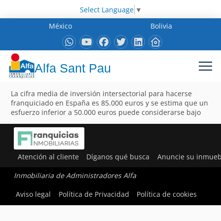
Select Language
▼
México
Bolivia
Alfa Sant Pau
La cifra media de inversión intersectorial para hacerse
franquiciado en España es 85.000 euros y se estima que un
esfuerzo inferior a 50.000 euros puede considerarse bajo
Atención al cliente
Díganos qué busca
Anuncie su inmueb
Inmobiliaria de Administradores Alfa
Aviso legal
Política de Privacidad
Política de cookies