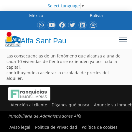
Select Language
▼
México
Bolivia
Alfa Sant Pau
Las consecuencias de un fenómeno que alcanza a una de
cada 10 viviendas de Centro se extienden ya por toda la
capital,
contribuyendo a acelerar la escalada de precios del
alquiler.
Atención al cliente
Díganos qué busca
Anuncie su inmueb
Inmobiliaria de Administradores Alfa
Aviso legal
Política de Privacidad
Política de cookies