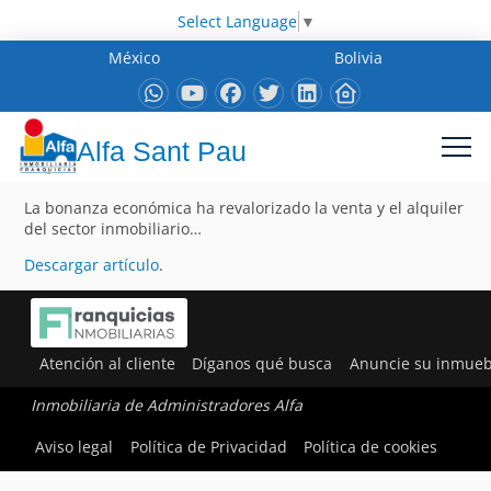
Select Language
▼
México
Bolivia
Alfa Sant Pau
La bonanza económica ha revalorizado la venta y el alquiler
del sector inmobiliario…
Descargar artículo
.
Atención al cliente
Díganos qué busca
Anuncie su inmueb
Inmobiliaria de Administradores Alfa
Aviso legal
Política de Privacidad
Política de cookies