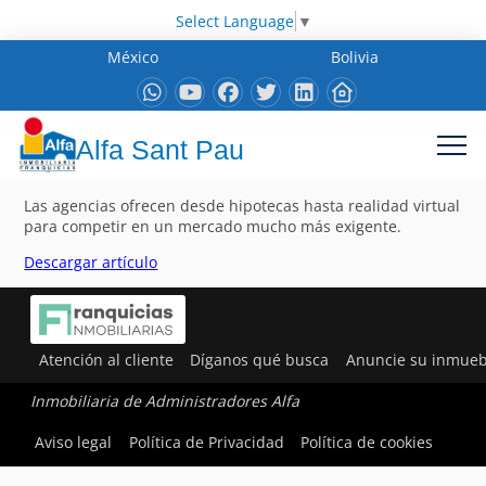
Select Language
▼
México
Bolivia
Alfa Sant Pau
Las agencias ofrecen desde hipotecas hasta realidad virtual
para competir en un mercado mucho más exigente.
Descargar artículo
Atención al cliente
Díganos qué busca
Anuncie su inmueb
Inmobiliaria de Administradores Alfa
Aviso legal
Política de Privacidad
Política de cookies