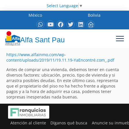
Select Language
▼
México
Bolivia
Alfa Sant Pau
https://www.alfainmo.com/wp-
content/uploads/2019/11/19.11.19-YaEncontré.com_.pdf
Antes de comprar una vivienda, debemos tener en cuenta
diversos factores: ubicación, precio, tipo de vivienda y si
arrastra posibles deudas. En este último caso, representa
que el propietario del piso no ha hecho frente a algunos
pagos y a la hora de adquirir esa casa, podemos tener
sorpresas inesperadas nada buenas.
Atención al cliente
Díganos qué busca
Anuncie su inmueb