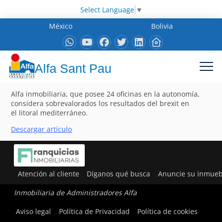
Select Language
▼
México
Bolivia
Alfa Sant Pau
Alfa inmobiliaria, que posee 24 oficinas en la autonomía,
considera sobrevalorados los resultados del brexit en
el litoral mediterráneo.
Descargar artículo
Atención al cliente
Díganos qué busca
Anuncie su inmueb
Inmobiliaria de Administradores Alfa
Aviso legal
Política de Privacidad
Política de cookies