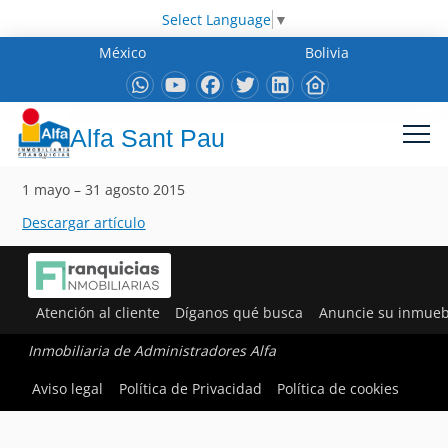
Select Language
▼
México
Bolivia
Alfa Sant Pau
1 mayo – 31 agosto 2015
Descargar artículo
Atención al cliente
Díganos qué busca
Anuncie su inmueb
Inmobiliaria de Administradores Alfa
Aviso legal
Política de Privacidad
Política de cookies