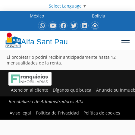
Select Language
▼
México
Bolivia
Alfa Sant Pau
El propietario podrá recibir anticipadamente hasta 12
mensualidades de la renta.
Atención al cliente
Díganos qué busca
Anuncie su inmueb
Inmobiliaria de Administradores Alfa
Aviso legal
Política de Privacidad
Política de cookies