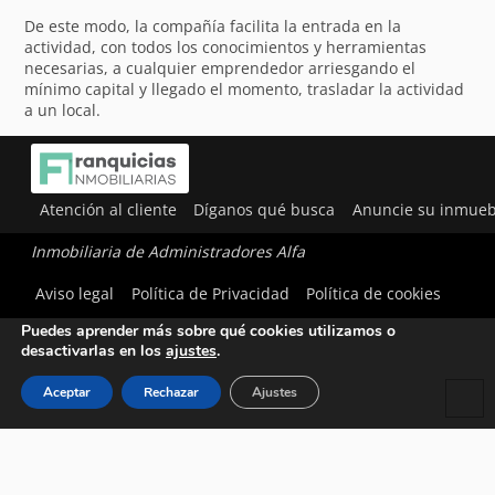
De este modo, la compañía facilita la entrada en la
actividad, con todos los conocimientos y herramientas
necesarias, a cualquier emprendedor arriesgando el
mínimo capital y llegado el momento, trasladar la actividad
a un local.
Atención al cliente
Díganos qué busca
Anuncie su inmueb
Inmobiliaria de Administradores Alfa
Utilizamos cookies para ofrecerte la mejor experiencia en
Aviso legal
Política de Privacidad
Política de cookies
nuestra web.
Puedes aprender más sobre qué cookies utilizamos o
desactivarlas en los
ajustes
.
Aceptar
Rechazar
Ajustes