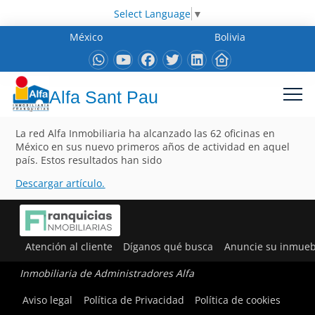
Select Language
▼
México
Bolivia
Alfa Sant Pau
La red Alfa Inmobiliaria ha alcanzado las 62 oficinas en
México en sus nuevo primeros años de actividad en aquel
país. Estos resultados han sido
Descargar artículo.
Atención al cliente
Díganos qué busca
Anuncie su inmueb
Inmobiliaria de Administradores Alfa
Aviso legal
Política de Privacidad
Política de cookies