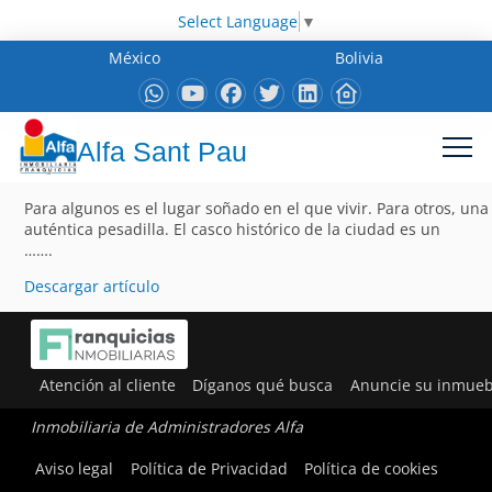
Select Language
▼
México
Bolivia
Alfa Sant Pau
Para algunos es el lugar soñado en el que vivir. Para otros, una
auténtica pesadilla. El casco histórico de la ciudad es un
…….
Descargar artículo
Atención al cliente
Díganos qué busca
Anuncie su inmueb
Inmobiliaria de Administradores Alfa
Aviso legal
Política de Privacidad
Política de cookies