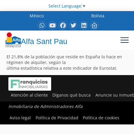
Select Language
▼
México
Bolivia
Alfa Sant Pau
El 21,8% de la población que reside en España lo hace en
régimen de alquiler, según la
última estadística relativa a este indicador de Eurostat.
Atención al cliente
Díganos qué busca
Anuncie su inmueb
Inmobiliaria de Administradores Alfa
Aviso legal
Política de Privacidad
Política de cookies