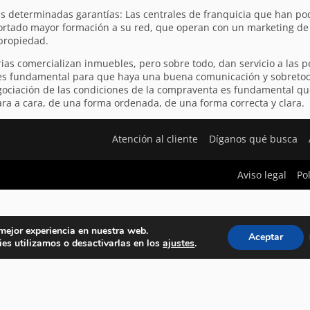
 determinadas garantías: Las centrales de franquicia que han podi
ortado mayor formación a su red, que operan con un marketing de 
 propiedad.
ias comercializan inmuebles, pero sobre todo, dan servicio a las p
 es fundamental para que haya una buena comunicación y sobretodo
egociación de las condiciones de la compraventa es fundamental qu
ra a cara, de una forma ordenada, de una forma correcta y clara.
Atención al cliente
Díganos qué busca
Aviso legal
Po
 mejor experiencia en nuestra web.
Aceptar
es utilizamos o desactivarlas en los
ajustes
.