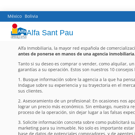
México
Bolivia
Alfa Sant Pau
Alfa Inmobiliaria, la mayor red española de comercializa
antes de ponerse en manos de una agencia inmobiliaria
Tanto si su deseo es comprar o vender, como alquilar, un 
garantías a su operación. Estos son nuestros 10 consejos 
1. Busque información sobre la agencia a la que ha pens
Indague sobre su experiencia y su trayectoria en el mer
sus clientes.
2. Asesoramiento de un profesional: En ocasiones nos apo
lograr un precio más económico. Sin embargo, nuestra re
proceso de la operación, sin dejar lugar a las falsas expec
3. Solicite información concreta sobre como publicitará s
marketing para su inmueble. No solo es importante estar 
base de datos de potenciales compradores, y de agentes i