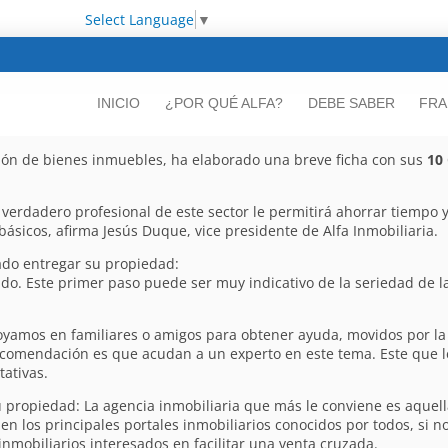
Select Language
▼
INICIO
¿POR QUÉ ALFA?
DEBE SABER
FRA
ción de bienes inmuebles, ha elaborado una breve ficha con sus
10
.
verdadero profesional de este sector le permitirá ahorrar tiempo 
básicos, afirma Jesús Duque, vice presidente de Alfa Inmobiliaria.
ado entregar su propiedad:
cado. Este primer paso puede ser muy indicativo de la seriedad de
yamos en familiares o amigos para obtener ayuda, movidos por la 
comendación es que acudan a un experto en este tema. Este que le
tativas.
u propiedad: La agencia inmobiliaria que más le conviene es aquell
en los principales portales inmobiliarios conocidos por todos, si 
nmobiliarios interesados en facilitar una venta cruzada.