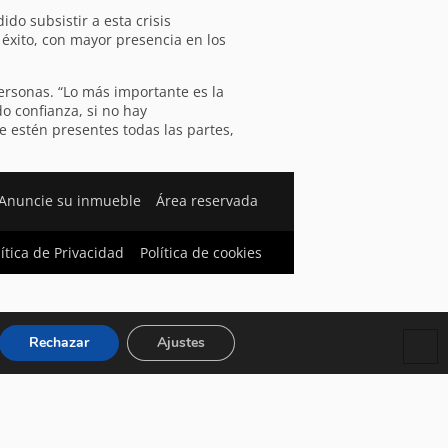
do subsistir a esta crisis
éxito, con mayor presencia en los
ersonas. “Lo más importante es la
 confianza, si no hay
e estén presentes todas las partes,
Anuncie su inmueble
Área reservada
lítica de Privacidad
Política de cookies
Rechazar
Ajustes