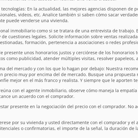
 tecnologías: En la actualidad, las mejores agencias disponen de 
ionales, videos, etc. Analice también si saben cómo sacar verdad
ente puede venderse una vivienda.
sional inmobiliario como si se tratara de una entrevista de trabajo. 
e cuestiones legales. Solicite información sobre ventas realizadas
gestionadas, formación, pertenencia a asociaciones o redes profesio
 le presente unos honorarios justos y cerciórese de los honorarios t
s como publicidad, atender múltiples visitas, resolver papeleos, a
ima del mercado y con los que lo hagan por debajo: Nuestra recome
un precio muy por encima del de mercado. Busque una propuesta ra
onfíe mejor en el más franco y realista. Y siempre que le aporten te
eúna con el agente inmobiliario, observe cómo maneja la empatía 
lcance un acuerdo con el comprador.
star presente en la negociación del precio con el comprador. No a
terese por su vivienda y usted directamente con el comprador y el
tenciales o confirmatorias, el importe de la señal, la duración de 