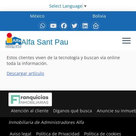
Select Language
▼
México
Bolivia
Alfa Sant Pau
Estos clientes viven de la tecnología y buscan vía online
toda la información.
Descargar artículo
Atención al cliente
Díganos qué busca
Anuncie su inmueb
Inmobiliaria de Administradores Alfa
Aviso legal
Política de Privacidad
Política de cookies