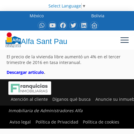
Select Language
▼
México
Bolivia
Alfa Sant Pau
El precio de la vivienda libre aumentó un 4% en el tercer
trimestre de 2016 en tasa interanual.
Descargar artículo
.
Atención al cliente
Díganos qué busca
Anuncie su inmueb
Inmobiliaria de Administradores Alfa
Aviso legal
Política de Privacidad
Política de cookies