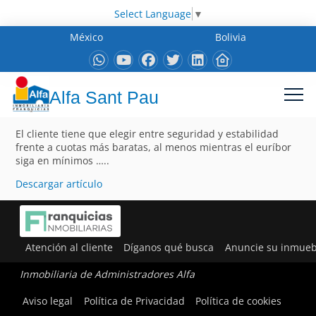
Select Language
▼
México
Bolivia
Alfa Sant Pau
El cliente tiene que elegir entre seguridad y estabilidad
frente a cuotas más baratas, al menos mientras el euríbor
siga en mínimos …..
Descargar artículo
Atención al cliente
Díganos qué busca
Anuncie su inmueb
Inmobiliaria de Administradores Alfa
Aviso legal
Política de Privacidad
Política de cookies