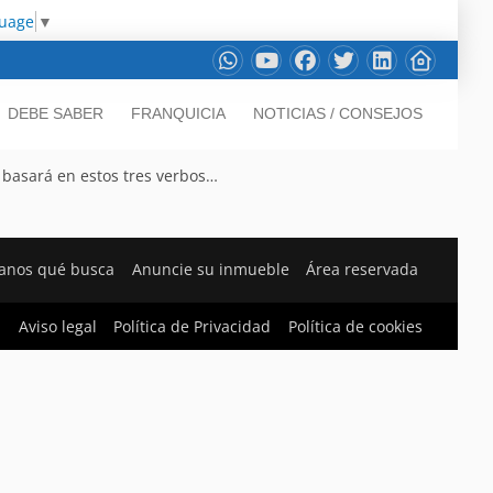
guage
▼
DEBE SABER
FRANQUICIA
NOTICIAS / CONSEJOS
 basará en estos tres verbos…
anos qué busca
Anuncie su inmueble
Área reservada
Aviso legal
Política de Privacidad
Política de cookies