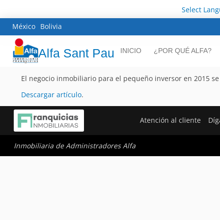
Select Lan
México
Bolivia
Alfa Sant Pau
INICIO
¿POR QUÉ ALFA?
El negocio inmobiliario para el pequeño inversor en 2015 se
Descargar artículo
.
Atención al cliente
Díg
Inmobiliaria de Administradores Alfa