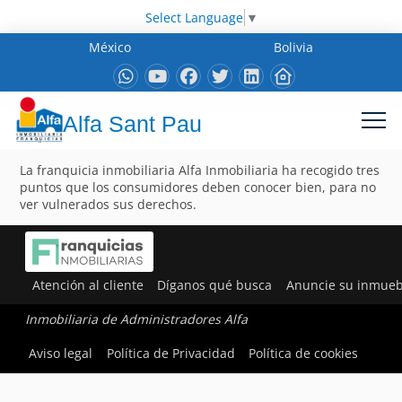
Select Language
▼
México
Bolivia
Alfa Sant Pau
La franquicia inmobiliaria Alfa Inmobiliaria ha recogido tres
puntos que los consumidores deben conocer bien, para no
ver vulnerados sus derechos.
Atención al cliente
Díganos qué busca
Anuncie su inmueb
Inmobiliaria de Administradores Alfa
Aviso legal
Política de Privacidad
Política de cookies