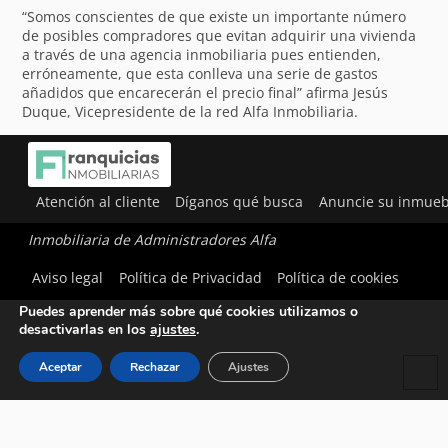
“Somos conscientes de que existe un importante número
de posibles compradores que evitan adquirir una vivienda
a través de una agencia inmobiliaria pues entienden,
erróneamente, que esta conlleva una serie de gastos
añadidos que encarecerán el precio final” afirma Jesús
Duque, Vicepresidente de la red Alfa Inmobiliaria.
Atención al cliente
Díganos qué busca
Anuncie su inmueb
Inmobiliaria de Administradores Alfa
Utilizamos cookies para ofrecerte la mejor experiencia en
Aviso legal
Política de Privacidad
Política de cookies
nuestra web.
Puedes aprender más sobre qué cookies utilizamos o
desactivarlas en los
ajustes
.
Aceptar
Rechazar
Ajustes